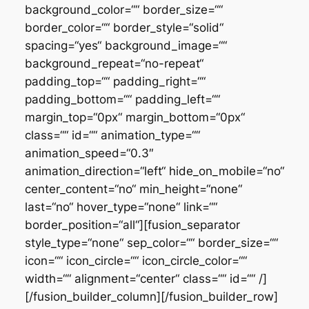
background_color=““ border_size=““
border_color=““ border_style=“solid“
spacing=“yes“ background_image=““
background_repeat=“no-repeat“
padding_top=““ padding_right=““
padding_bottom=““ padding_left=““
margin_top=“0px“ margin_bottom=“0px“
class=““ id=““ animation_type=““
animation_speed=“0.3″
animation_direction=“left“ hide_on_mobile=“no“
center_content=“no“ min_height=“none“
last=“no“ hover_type=“none“ link=““
border_position=“all“][fusion_separator
style_type=“none“ sep_color=““ border_size=““
icon=““ icon_circle=““ icon_circle_color=““
width=““ alignment=“center“ class=““ id=““ /]
[/fusion_builder_column][/fusion_builder_row]