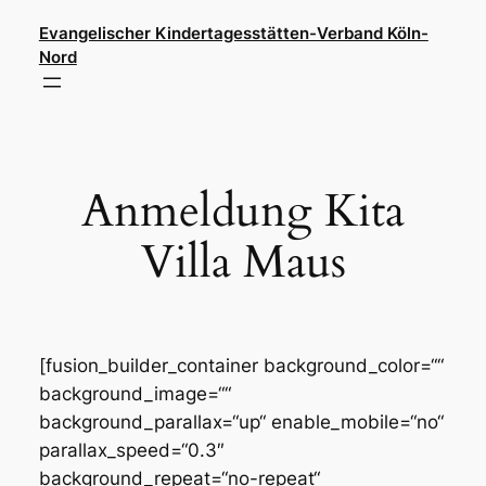
Direkt
Evangelischer Kindertagesstätten-Verband Köln-
zum
Nord
Inhalt
wechseln
Anmeldung Kita
Villa Maus
[fusion_builder_container background_color=““
background_image=““
background_parallax=“up“ enable_mobile=“no“
parallax_speed=“0.3″
background_repeat=“no-repeat“