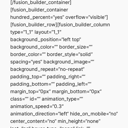
[/fusion_builder_container]
[fusion_builder_container
hundred_percent=“yes“ overflow=“visible“]
[fusion_builder_row][fusion_builder_column
type=“1_1″ layout=“1_1″
background_position=“left top“
background_color=““ border_size=““
border_color=““ border_style=“solid“
spacing=“yes“ background_image=““
background_repeat=“no-repeat“
padding_top=““ padding_right=““
padding_bottom=““ padding_left=““
margin_top=“0px“ margin_bottom=“0px“
class=““ id=““ animation_type=““
animation_speed=“0.3″
animation_direction=“left“ hide_on_mobile=“no“
center_content=“no“ min_height=“none“