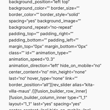
background_position=“left top“
background_color=““ border_size=““
border_color=““ border_style=“solid“
spacing=“yes“ background_image=““
background_repeat=“no-repeat“
padding_top=““ padding_right=““
padding_bottom=““ padding_left=““
margin_top=“0px“ margin_bottom=“0px“
class=““ id=““ animation_type=““
animation_speed=“0.3″
animation_direction=“left“ hide_on_mobile=“no“
center_content=“no“ min_height=“none“
last=“no“ hover_type=“none“ link=““
border_position=“all“][rev_slider alias=“kita-
villa-maus“ /][fusion_builder_row_inner]
[fusion_builder_column_inner type=“1_1″
layout=“1_1″ last=“yes“ spacing=“yes“