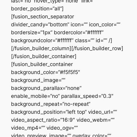
last=“no“ hover_type=“none“ link=““
border_position=“all“]
[fusion_section_separator
divider_candy=“bottom“ icon=““ icon_color=““
bordersize=“1px“ bordercolor=“#ffffff“
backgroundcolor=“#ffffff“ class=““ id=““ /]
[/fusion_builder_column][/fusion_builder_row]
[/fusion_builder_container]
[fusion_builder_container
background_color=“#f5f5f5″
background_image=““
background_parallax=“none“
enable_mobile=“no“ parallax_speed=“0.3″
background_repeat=“no-repeat“
background_position=“left top“ video_url=““
video_aspect_ratio=“16:9″ video_webm=““
video_mp4=““ video_ogv=““
video_preview_image=““ overlay_color=““