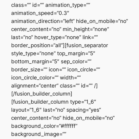
class=““ id=““ animation_type=““
animation_speed=“0.3″
animation_direction=“left“ hide_on_mobile=“no“
center_content=“no“ min_height=“none“
last=“no“ hover_type=“none“ link=““
border_position=“all“][fusion_separator
style_type=“none“ top_margin=“5″
bottom_margin=“5″ sep_color=““
border_size=““ icon=““ icon_circle=““
icon_circle_color=““ width=““
alignment=“center“ class=““ id=““ /]
[/fusion_builder_column]
[fusion_builder_column type=“1_6″
layout=“1_6″ last=“no“ spacing=“yes“
center_content=“no“ hide_on_mobile=“no“
background_color=“#ffffff“
background_image=““