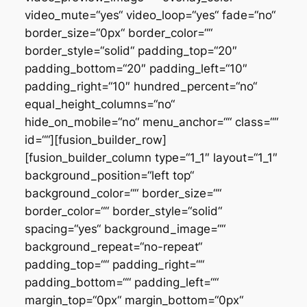
video_mute=“yes“ video_loop=“yes“ fade=“no“
border_size=“0px“ border_color=““
border_style=“solid“ padding_top=“20″
padding_bottom=“20″ padding_left=“10″
padding_right=“10″ hundred_percent=“no“
equal_height_columns=“no“
hide_on_mobile=“no“ menu_anchor=““ class=““
id=““][fusion_builder_row]
[fusion_builder_column type=“1_1″ layout=“1_1″
background_position=“left top“
background_color=““ border_size=““
border_color=““ border_style=“solid“
spacing=“yes“ background_image=““
background_repeat=“no-repeat“
padding_top=““ padding_right=““
padding_bottom=““ padding_left=““
margin_top=“0px“ margin_bottom=“0px“