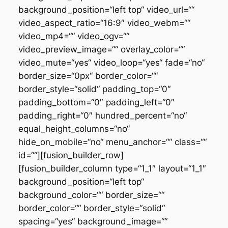
background_position=“left top“ video_url=““
video_aspect_ratio=“16:9″ video_webm=““
video_mp4=““ video_ogv=““
video_preview_image=““ overlay_color=““
video_mute=“yes“ video_loop=“yes“ fade=“no“
border_size=“0px“ border_color=““
border_style=“solid“ padding_top=“0″
padding_bottom=“0″ padding_left=“0″
padding_right=“0″ hundred_percent=“no“
equal_height_columns=“no“
hide_on_mobile=“no“ menu_anchor=““ class=““
id=““][fusion_builder_row]
[fusion_builder_column type=“1_1″ layout=“1_1″
background_position=“left top“
background_color=““ border_size=““
border_color=““ border_style=“solid“
spacing=“yes“ background_image=““