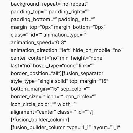
background_repeat=“no-repeat“
padding_top=““ padding_right=““
padding_bottom=““ padding_left=““
margin_top=“0px“ margin_bottom=“0px“
class=““ id=““ animation_type=““
animation_speed=“0.3″
animation_direction=“left“ hide_on_mobile=“no“
center_content=“no“ min_height=“none“
last=“no“ hover_type=“none“ link=““
border_position=“all“][fusion_separator
style_type=“single solid“ top_margin=“15″
bottom_margin=“15″ sep_color=““
border_size=““ icon=““ icon_circle=““
icon_circle_color=““ width=““
alignment=“center“ class=““ id=““ /]
[/fusion_builder_column]
[fusion_builder_column type=“1_1″ layout=“1_1″