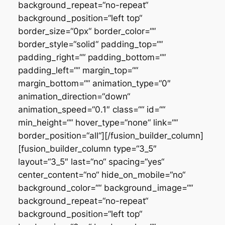
background_repeat=“no-repeat“
background_position=“left top“
border_size=“0px“ border_color=““
border_style=“solid“ padding_top=““
padding_right=““ padding_bottom=““
padding_left=““ margin_top=““
margin_bottom=““ animation_type=“0″
animation_direction=“down“
animation_speed=“0.1″ class=““ id=““
min_height=““ hover_type=“none“ link=““
border_position=“all“][/fusion_builder_column]
[fusion_builder_column type=“3_5″
layout=“3_5″ last=“no“ spacing=“yes“
center_content=“no“ hide_on_mobile=“no“
background_color=““ background_image=““
background_repeat=“no-repeat“
background_position=“left top“